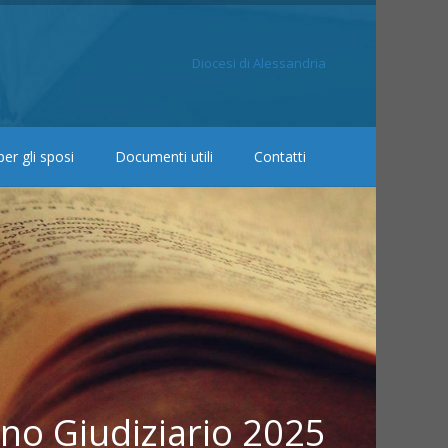
Diocesi di Alessandria
er gli sposi
Documenti utili
Contatti
no Giudiziario 2025