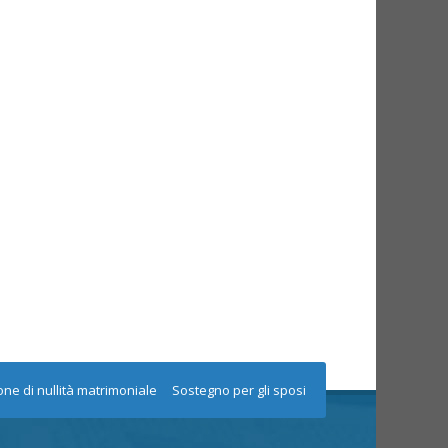
one di nullità matrimoniale
Sostegno per gli sposi