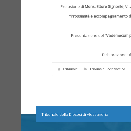
Prolusione di
Mons. Ettore Signorile
, Vi
“Prossimità e accompagnamento de
Presentazione del
“Vademecum per 
Dichiarazione uf
Tribunale
Tribunale Ecclesiastico
Tribunale della Diocesi di Alessandria